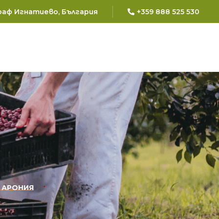
 Граф Игнатиево, България
+359 888 525 530
 АРОНИЯ