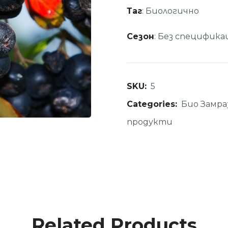
Таг
: Биологично
Сезон
: Без специфика
SKU:
5
Categories:
Био Замра
продукти
Related Products