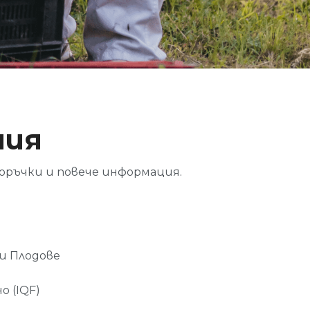
ния
поръчки и повече информация.
ли Плодове
о (IQF)