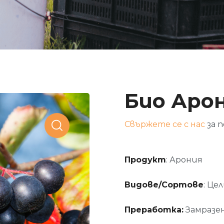
Био Аро
Свържете се с нас
за 
Продукт
: Арония
Видове/Сортове
: Це
Преработка:
Замразен